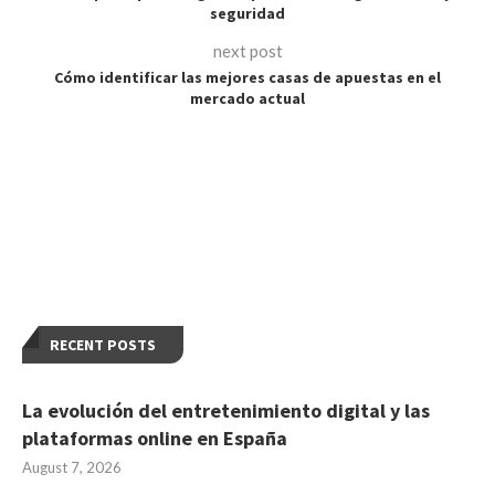
seguridad
next post
Cómo identificar las mejores casas de apuestas en el
mercado actual
RECENT POSTS
La evolución del entretenimiento digital y las
plataformas online en España
August 7, 2026