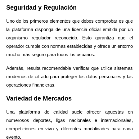
Seguridad y Regulación
Uno de los primeros elementos que debes comprobar es que
la plataforma disponga de una licencia oficial emitida por un
organismo regulador reconocido. Esto garantiza que el
operador cumple con normas establecidas y ofrece un entorno
mucho más seguro para todos los usuarios.
Además, resulta recomendable verificar que utilice sistemas
modernos de cifrado para proteger los datos personales y las
operaciones financieras.
Variedad de Mercados
Una plataforma de calidad suele ofrecer apuestas en
numerosos deportes, ligas nacionales e internacionales,
competiciones en vivo y diferentes modalidades para cada
evento.