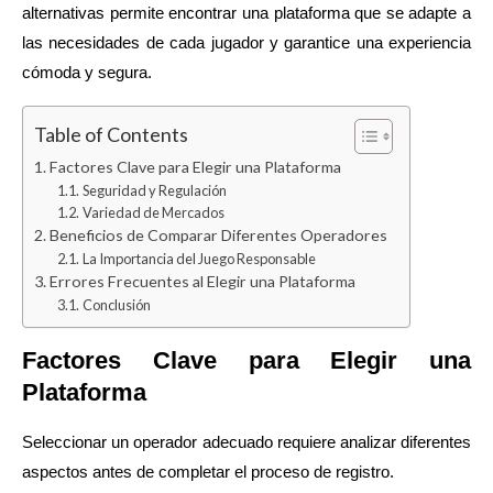
alternativas permite encontrar una plataforma que se adapte a
las necesidades de cada jugador y garantice una experiencia
cómoda y segura.
Table of Contents
Factores Clave para Elegir una Plataforma
Seguridad y Regulación
Variedad de Mercados
Beneficios de Comparar Diferentes Operadores
La Importancia del Juego Responsable
Errores Frecuentes al Elegir una Plataforma
Conclusión
Factores Clave para Elegir una
Plataforma
Seleccionar un operador adecuado requiere analizar diferentes
aspectos antes de completar el proceso de registro.