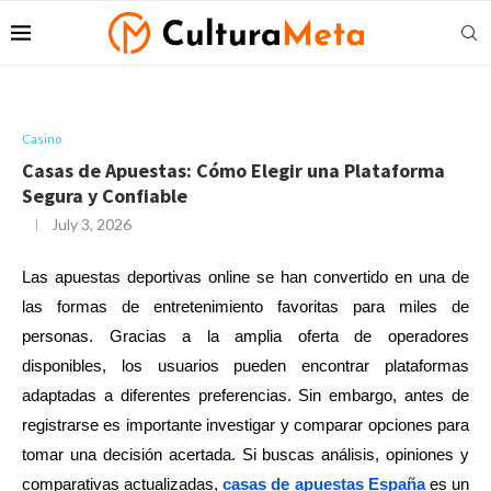
Casino
Casas de Apuestas: Cómo Elegir una Plataforma
Segura y Confiable
July 3, 2026
Las apuestas deportivas online se han convertido en una de
las formas de entretenimiento favoritas para miles de
personas. Gracias a la amplia oferta de operadores
disponibles, los usuarios pueden encontrar plataformas
adaptadas a diferentes preferencias. Sin embargo, antes de
registrarse es importante investigar y comparar opciones para
tomar una decisión acertada. Si buscas análisis, opiniones y
comparativas actualizadas,
casas de apuestas España
es un