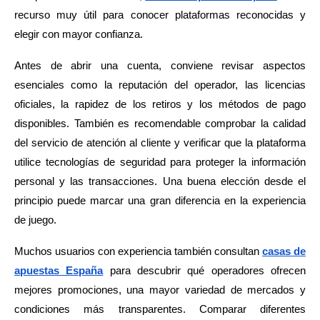
recurso muy útil para conocer plataformas reconocidas y
elegir con mayor confianza.
Antes de abrir una cuenta, conviene revisar aspectos
esenciales como la reputación del operador, las licencias
oficiales, la rapidez de los retiros y los métodos de pago
disponibles. También es recomendable comprobar la calidad
del servicio de atención al cliente y verificar que la plataforma
utilice tecnologías de seguridad para proteger la información
personal y las transacciones. Una buena elección desde el
principio puede marcar una gran diferencia en la experiencia
de juego.
Muchos usuarios con experiencia también consultan
casas de
apuestas España
para descubrir qué operadores ofrecen
mejores promociones, una mayor variedad de mercados y
condiciones más transparentes. Comparar diferentes