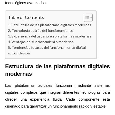
tecnológicos avanzados.
Table of Contents
Estructura de las plataformas digitales modernas
Tecnología detrás del funcionamiento
Experiencia del usuario en plataformas modernas
Ventajas del funcionamiento moderno
Tendencias futuras del funcionamiento digital
Conclusión
Estructura de las plataformas digitales
modernas
Las plataformas actuales funcionan mediante sistemas
digitales complejos que integran diferentes tecnologías para
ofrecer una experiencia fluida. Cada componente está
diseñado para garantizar un funcionamiento rápido y estable.