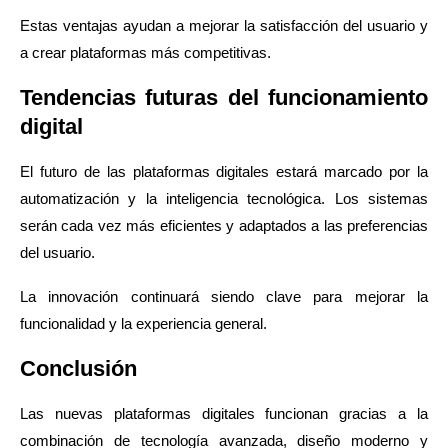
Estas ventajas ayudan a mejorar la satisfacción del usuario y
a crear plataformas más competitivas.
Tendencias futuras del funcionamiento
digital
El futuro de las plataformas digitales estará marcado por la
automatización y la inteligencia tecnológica. Los sistemas
serán cada vez más eficientes y adaptados a las preferencias
del usuario.
La innovación continuará siendo clave para mejorar la
funcionalidad y la experiencia general.
Conclusión
Las nuevas plataformas digitales funcionan gracias a la
combinación de tecnología avanzada, diseño moderno y