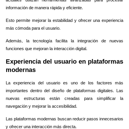
información de manera rápida y eficiente.
Esto permite mejorar la estabilidad y ofrecer una experiencia
más cómoda para el usuario.
Además, la tecnología facilita la integración de nuevas
funciones que mejoran la interacción digital.
Experiencia del usuario en plataformas
modernas
La experiencia del usuario es uno de los factores más
importantes dentro del diseño de plataformas digitales. Las
nuevas estructuras están creadas para simplificar la
navegación y mejorar la accesibilidad.
Las plataformas modernas buscan reducir pasos innecesarios
y ofrecer una interacción más directa.