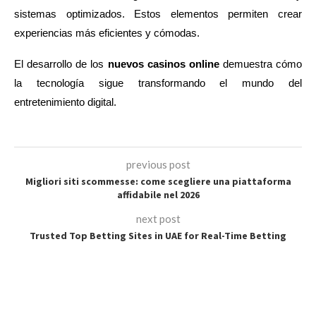
sistemas optimizados. Estos elementos permiten crear
experiencias más eficientes y cómodas.
El desarrollo de los
nuevos casinos online
demuestra cómo
la tecnología sigue transformando el mundo del
entretenimiento digital.
previous post
Migliori siti scommesse: come scegliere una piattaforma
affidabile nel 2026
next post
Trusted Top Betting Sites in UAE for Real-Time Betting