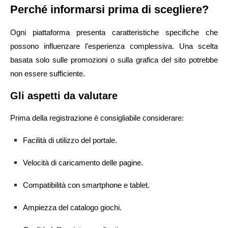
Perché informarsi prima di scegliere?
Ogni piattaforma presenta caratteristiche specifiche che
possono influenzare l’esperienza complessiva. Una scelta
basata solo sulle promozioni o sulla grafica del sito potrebbe
non essere sufficiente.
Gli aspetti da valutare
Prima della registrazione è consigliabile considerare:
Facilità di utilizzo del portale.
Velocità di caricamento delle pagine.
Compatibilità con smartphone e tablet.
Ampiezza del catalogo giochi.