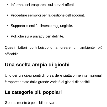
Informazioni trasparenti sui servizi offerti.
Procedure semplici per la gestione dell’account.
Supporto clienti facilmente raggiungibile.
Politiche sulla privacy ben definite.
Questi fattori contribuiscono a creare un ambiente più
affidabile.
Una scelta ampia di giochi
Uno dei principali punti di forza delle piattaforme internazionali
è rappresentato dalla grande varietà di giochi disponibili.
Le categorie più popolari
Generalmente è possibile trovare: