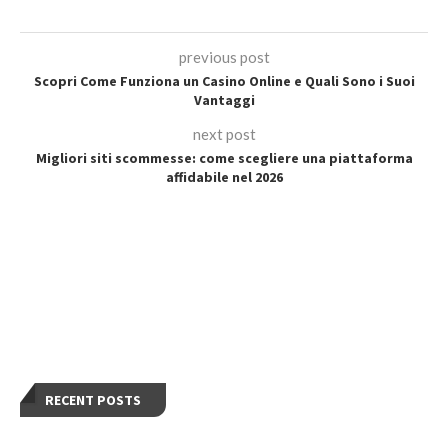
previous post
Scopri Come Funziona un Casino Online e Quali Sono i Suoi
Vantaggi
next post
Migliori siti scommesse: come scegliere una piattaforma
affidabile nel 2026
RECENT POSTS