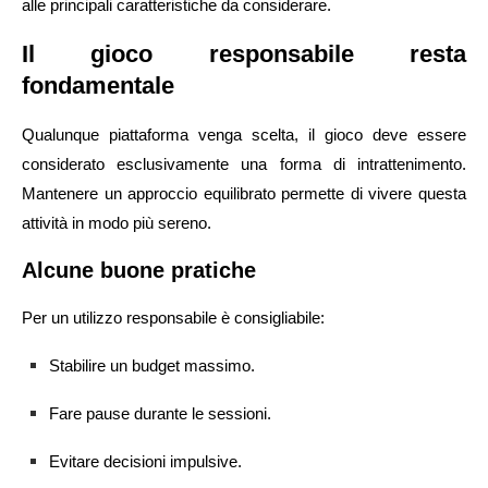
alle principali caratteristiche da considerare.
Il gioco responsabile resta
fondamentale
Qualunque piattaforma venga scelta, il gioco deve essere
considerato esclusivamente una forma di intrattenimento.
Mantenere un approccio equilibrato permette di vivere questa
attività in modo più sereno.
Alcune buone pratiche
Per un utilizzo responsabile è consigliabile:
Stabilire un budget massimo.
Fare pause durante le sessioni.
Evitare decisioni impulsive.