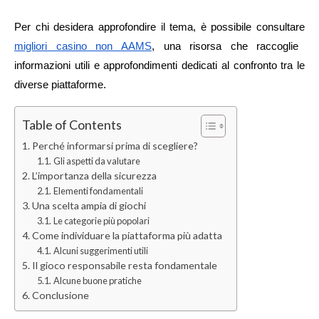
Per chi desidera approfondire il tema, è possibile consultare
migliori casino non AAMS
, una risorsa che raccoglie
informazioni utili e approfondimenti dedicati al confronto tra le
diverse piattaforme.
Table of Contents
Perché informarsi prima di scegliere?
Gli aspetti da valutare
L’importanza della sicurezza
Elementi fondamentali
Una scelta ampia di giochi
Le categorie più popolari
Come individuare la piattaforma più adatta
Alcuni suggerimenti utili
Il gioco responsabile resta fondamentale
Alcune buone pratiche
Conclusione