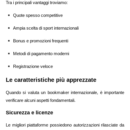
Tra i principali vantaggi troviamo:
Quote spesso competitive
Ampia scelta di sport internazionali
Bonus e promozioni frequenti
Metodi di pagamento moderni
Registrazione veloce
Le caratteristiche più apprezzate
Quando si valuta un bookmaker internazionale, è importante
verificare alcuni aspetti fondamentali.
Sicurezza e licenze
Le migliori piattaforme possiedono autorizzazioni rilasciate da