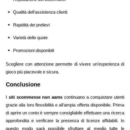
Qualità dell’assistenza clienti
Rapidità dei prelievi
Varietà delle quote
Promozioni disponibili
Scegliere con attenzione permette di vivere un’esperienza di
gioco più piacevole e sicura.
Conclusione
I
siti scommesse non aams
continuano a conquistare utenti
grazie alla loro flessibilità e all’ampia offerta disponibile. Prima
di aprire un conto è sempre consigliabile effettuare una ricerca
approfondita e verificare la presenza di licenze affidabili. In
questo modo sarà possibile sfruttare al meglio tutte le