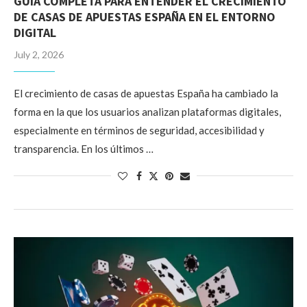
GUÍA COMPLETA PARA ENTENDER EL CRECIMIENTO
DE CASAS DE APUESTAS ESPAÑA EN EL ENTORNO
DIGITAL
July 2, 2026
El crecimiento de casas de apuestas España ha cambiado la
forma en la que los usuarios analizan plataformas digitales,
especialmente en términos de seguridad, accesibilidad y
transparencia. En los últimos …