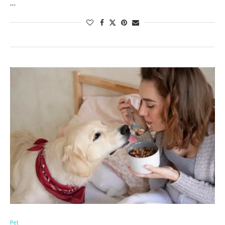
…
Pet