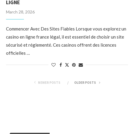
LIGNE
March 28, 2026
Commencer Avec Des Sites Fiables Lorsque vous explorez un
casino en ligne france légal, il est essentiel de choisir un site
sécurisé et réglementé. Ces casinos offrent des licences
officielles …
NEWER POSTS
OLDER POSTS