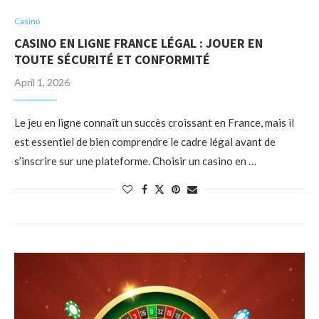
Casino
CASINO EN LIGNE FRANCE LÉGAL : JOUER EN
TOUTE SÉCURITÉ ET CONFORMITÉ
April 1, 2026
Le jeu en ligne connaît un succès croissant en France, mais il
est essentiel de bien comprendre le cadre légal avant de
s’inscrire sur une plateforme. Choisir un casino en …