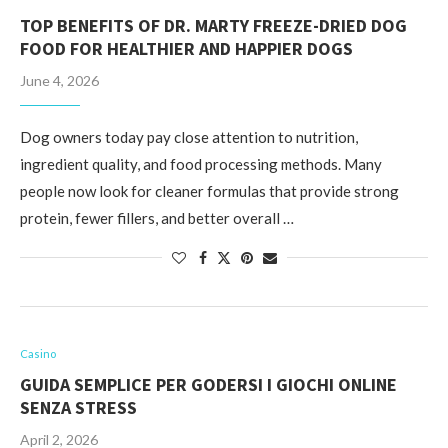
TOP BENEFITS OF DR. MARTY FREEZE-DRIED DOG
FOOD FOR HEALTHIER AND HAPPIER DOGS
June 4, 2026
Dog owners today pay close attention to nutrition,
ingredient quality, and food processing methods. Many
people now look for cleaner formulas that provide strong
protein, fewer fillers, and better overall …
Casino
GUIDA SEMPLICE PER GODERSI I GIOCHI ONLINE
SENZA STRESS
April 2, 2026