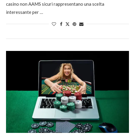
casino non AAMS sicuri rappresentano una scelta
interessante per …