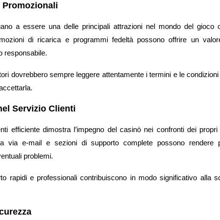
 Promozionali
ano a essere una delle principali attrazioni nel mondo del gioco 
mozioni di ricarica e programmi fedeltà possono offrire un valor
do responsabile.
atori dovrebbero sempre leggere attentamente i termini e le condizioni
accettarla.
el Servizio Clienti
nti efficiente dimostra l’impegno del casinò nei confronti dei propri
za via e-mail e sezioni di supporto complete possono rendere 
ventuali problemi.
o rapidi e professionali contribuiscono in modo significativo alla s
icurezza