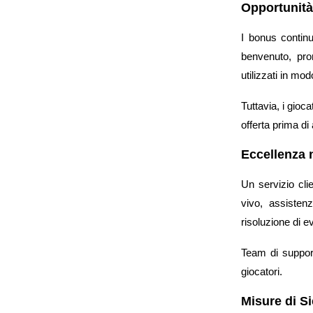
Opportunità
I bonus continu
benvenuto, pro
utilizzati in mo
Tuttavia, i gioc
offerta prima di 
Eccellenza n
Un servizio clie
vivo, assisten
risoluzione di e
Team di support
giocatori.
Misure di S