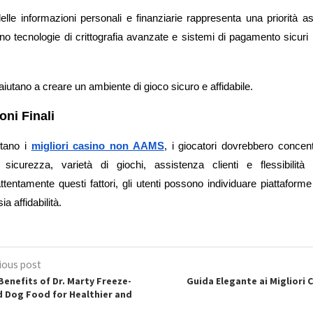
elle informazioni personali e finanziarie rappresenta una priorità as
zzano tecnologie di crittografia avanzate e sistemi di pagamento sicuri
utano a creare un ambiente di gioco sicuro e affidabile.
oni Finali
utano i
migliori casino non AAMS
, i giocatori dovrebbero concent
sicurezza, varietà di giochi, assistenza clienti e flessibilità
tentamente questi fattori, gli utenti possono individuare piattaforme
ia affidabilità.
ious post
Benefits of Dr. Marty Freeze-
Guida Elegante ai Migliori
d Dog Food for Healthier and