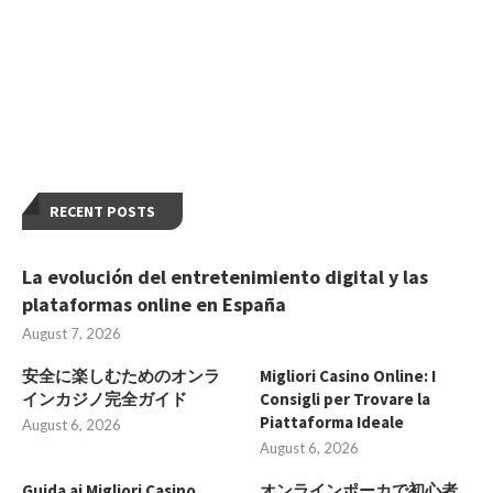
RECENT POSTS
La evolución del entretenimiento digital y las
plataformas online en España
August 7, 2026
安全に楽しむためのオンラ
Migliori Casino Online: I
インカジノ完全ガイド
Consigli per Trovare la
Piattaforma Ideale
August 6, 2026
August 6, 2026
Guida ai Migliori Casino
オンラインポーカで初心者