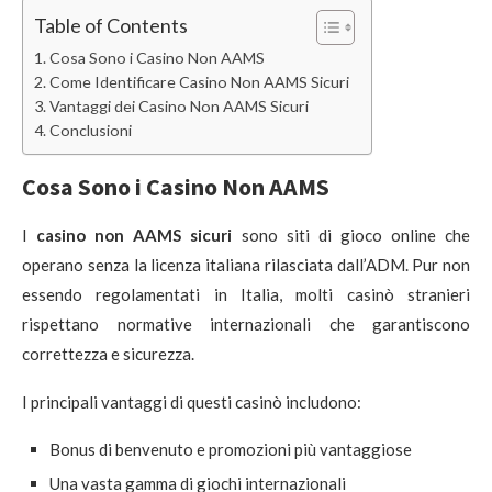
Table of Contents
Cosa Sono i Casino Non AAMS
Come Identificare Casino Non AAMS Sicuri
Vantaggi dei Casino Non AAMS Sicuri
Conclusioni
Cosa Sono i Casino Non AAMS
I
casino non AAMS sicuri
sono siti di gioco online che
operano senza la licenza italiana rilasciata dall’ADM. Pur non
essendo regolamentati in Italia, molti casinò stranieri
rispettano normative internazionali che garantiscono
correttezza e sicurezza.
I principali vantaggi di questi casinò includono:
Bonus di benvenuto e promozioni più vantaggiose
Una vasta gamma di giochi internazionali