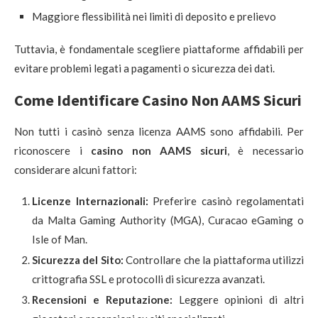
Maggiore flessibilità nei limiti di deposito e prelievo
Tuttavia, è fondamentale scegliere piattaforme affidabili per
evitare problemi legati a pagamenti o sicurezza dei dati.
Come Identificare Casino Non AAMS Sicuri
Non tutti i casinò senza licenza AAMS sono affidabili. Per
riconoscere i
casino non AAMS sicuri
, è necessario
considerare alcuni fattori:
Licenze Internazionali:
Preferire casinò regolamentati
da Malta Gaming Authority (MGA), Curacao eGaming o
Isle of Man.
Sicurezza del Sito:
Controllare che la piattaforma utilizzi
crittografia SSL e protocolli di sicurezza avanzati.
Recensioni e Reputazione:
Leggere opinioni di altri