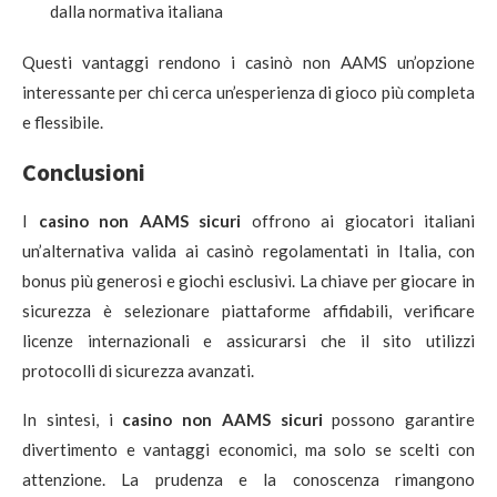
dalla normativa italiana
Questi vantaggi rendono i casinò non AAMS un’opzione
interessante per chi cerca un’esperienza di gioco più completa
e flessibile.
Conclusioni
I
casino non AAMS sicuri
offrono ai giocatori italiani
un’alternativa valida ai casinò regolamentati in Italia, con
bonus più generosi e giochi esclusivi. La chiave per giocare in
sicurezza è selezionare piattaforme affidabili, verificare
licenze internazionali e assicurarsi che il sito utilizzi
protocolli di sicurezza avanzati.
In sintesi, i
casino non AAMS sicuri
possono garantire
divertimento e vantaggi economici, ma solo se scelti con
attenzione. La prudenza e la conoscenza rimangono