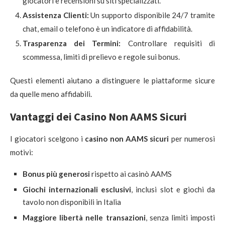
giocatori e recensioni su siti specializzati.
Assistenza Clienti:
Un supporto disponibile 24/7 tramite
chat, email o telefono è un indicatore di affidabilità.
Trasparenza dei Termini:
Controllare requisiti di
scommessa, limiti di prelievo e regole sui bonus.
Questi elementi aiutano a distinguere le piattaforme sicure
da quelle meno affidabili.
Vantaggi dei Casino Non AAMS Sicuri
I giocatori scelgono i
casino non AAMS sicuri
per numerosi
motivi:
Bonus più generosi
rispetto ai casinò AAMS
Giochi internazionali esclusivi
, inclusi slot e giochi da
tavolo non disponibili in Italia
Maggiore libertà nelle transazioni
, senza limiti imposti