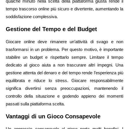
qualche minuto nella scelta della piattaforma giusta rende il
tempo trascorso online più sicuro e divertente, aumentando la
soddisfazione complessiva.
Gestione del Tempo e del Budget
Giocare online deve rimanere un’attività di svago e non
trasformarsi in un problema. Per questo motivo, è importante
stabilire un budget e rispettarlo sempre. Limitare il tempo
dedicato al gioco aiuta a non trascurare altri impegni. Una
gestione attenta del denaro e del tempo rende l’esperienza più
equilibrata e riduce lo stress. Giocare responsabilmente
significa divertirsi senza preoccupazioni, mantenendo il
controllo della situazione e godendo appieno dei momenti
passati sulla piattaforma scelta.
Vantaggi di un Gioco Consapevole
Un approccio consapevole al gioco porta molti benefici. I