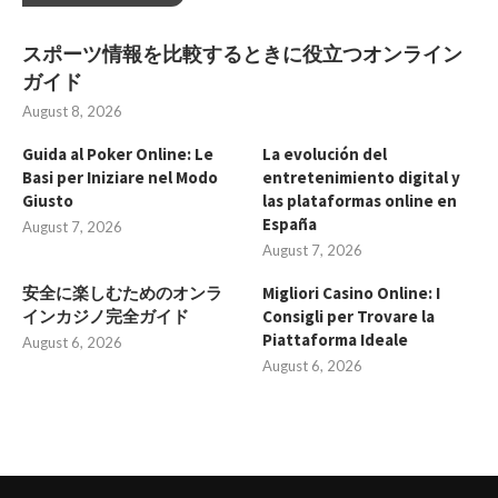
スポーツ情報を比較するときに役立つオンライン
ガイド
August 8, 2026
Guida al Poker Online: Le
La evolución del
Basi per Iniziare nel Modo
entretenimiento digital y
Giusto
las plataformas online en
España
August 7, 2026
August 7, 2026
安全に楽しむためのオンラ
Migliori Casino Online: I
インカジノ完全ガイド
Consigli per Trovare la
Piattaforma Ideale
August 6, 2026
August 6, 2026