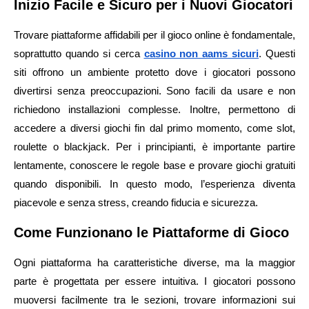
Inizio Facile e Sicuro per i Nuovi Giocatori
Trovare piattaforme affidabili per il gioco online è fondamentale,
soprattutto quando si cerca
casino non aams sicuri
. Questi
siti offrono un ambiente protetto dove i giocatori possono
divertirsi senza preoccupazioni. Sono facili da usare e non
richiedono installazioni complesse. Inoltre, permettono di
accedere a diversi giochi fin dal primo momento, come slot,
roulette o blackjack. Per i principianti, è importante partire
lentamente, conoscere le regole base e provare giochi gratuiti
quando disponibili. In questo modo, l’esperienza diventa
piacevole e senza stress, creando fiducia e sicurezza.
Come Funzionano le Piattaforme di Gioco
Ogni piattaforma ha caratteristiche diverse, ma la maggior
parte è progettata per essere intuitiva. I giocatori possono
muoversi facilmente tra le sezioni, trovare informazioni sui