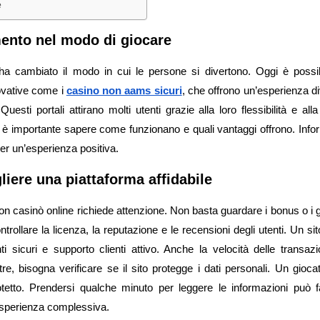
e
ento nel modo di giocare
e ha cambiato il modo in cui le persone si divertono. Oggi è possi
ovative come i
casino non aams sicuri
, che offrono un’esperienza di
. Questi portali attirano molti utenti grazie alla loro flessibilità e al
a, è importante sapere come funzionano e quali vantaggi offrono. Inf
er un’esperienza positiva.
iere una piattaforma affidabile
n casinò online richiede attenzione. Non basta guardare i bonus o i gi
trollare la licenza, la reputazione e le recensioni degli utenti. Un sit
ti sicuri e supporto clienti attivo. Anche la velocità delle transazi
tre, bisogna verificare se il sito protegge i dati personali. Un gioc
tetto. Prendersi qualche minuto per leggere le informazioni può 
’esperienza complessiva.