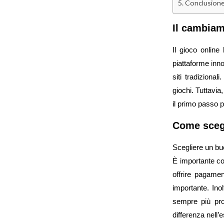
Conclusion
Il cambiam
Il gioco onlin
piattaforme inn
siti tradizionali
giochi. Tuttavi
il primo passo p
Come scegl
Scegliere un buo
È importante con
offrire pagamen
importante. Inol
sempre più pro
differenza nell