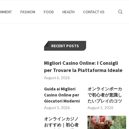
INMENT
FASHION
FOOD
HEALTH
CONTACT US
RECENT POSTS
Migliori Casino Online: I Consigli
per Trovare la Piattaforma Ideale
August 6, 2026
Guida ai Migliori
オンラインポーカ
Casino Online per
で初心者が意識し
Giocatori Moderni
たいプレイのコツ
August 5, 2026
August 5, 2026
オンラインカジノ
おすすめ｜初心者