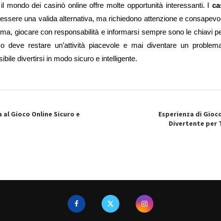
 il mondo dei casinò online offre molte opportunità interessanti. I
ca
ssere una valida alternativa, ma richiedono attenzione e consapevo
orma, giocare con responsabilità e informarsi sempre sono le chiavi p
oco deve restare un’attività piacevole e mai diventare un problem
sibile divertirsi in modo sicuro e intelligente.
al Gioco Online Sicuro e
Esperienza di Gioco
Divertente per T