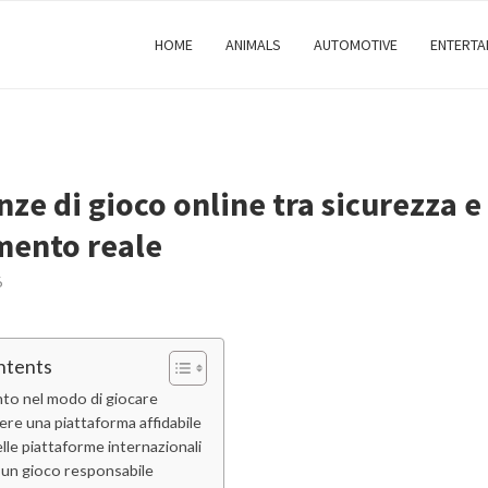
HOME
ANIMALS
AUTOMOTIVE
ENTERTA
nze di gioco online tra sicurezza e
mento reale
6
ntents
nto nel modo di giocare
re una piattaforma affidabile
elle piattaforme internazionali
 un gioco responsabile