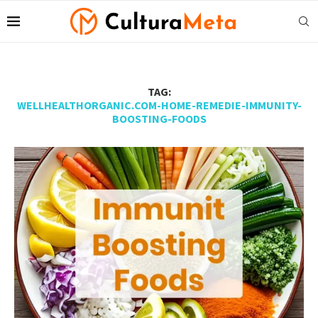
TAG:
WELLHEALTHORGANIC.COM-HOME-REMEDIE-IMMUNITY-
BOOSTING-FOODS