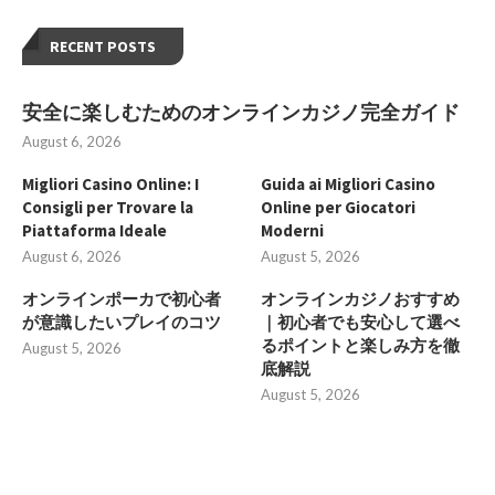
RECENT POSTS
安全に楽しむためのオンラインカジノ完全ガイド
August 6, 2026
Migliori Casino Online: I
Guida ai Migliori Casino
Consigli per Trovare la
Online per Giocatori
Piattaforma Ideale
Moderni
August 6, 2026
August 5, 2026
オンラインポーカで初心者
オンラインカジノおすすめ
が意識したいプレイのコツ
｜初心者でも安心して選べ
るポイントと楽しみ方を徹
August 5, 2026
底解説
August 5, 2026