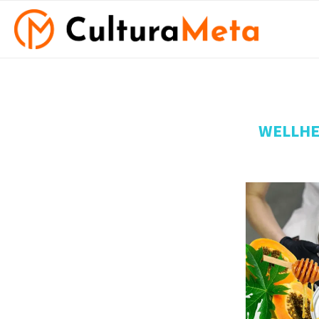
WELLHE