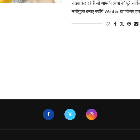
साझा कर रहे हैं जो आपकी त्वचा को पूरे सर्दियो
नमीयुक्त बनाए रखेंगे Winter का मौसम हम