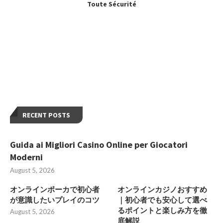
Toute Sécurité
RECENT POSTS
Guida ai Migliori Casino Online per Giocatori
Moderni
August 5, 2026
オンラインポーカで初心者
オンラインカジノおすすめ
が意識したいプレイのコツ
｜初心者でも安心して選べ
るポイントと楽しみ方を徹
August 5, 2026
底解説