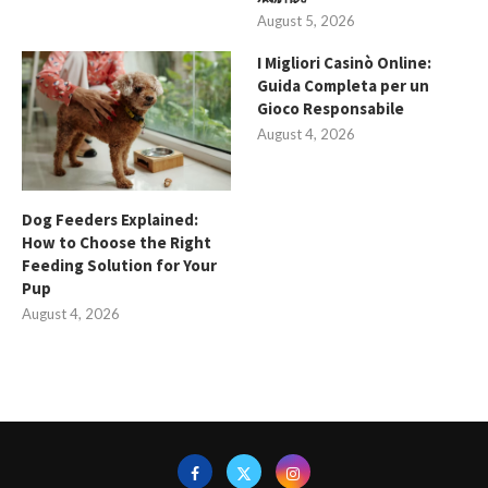
August 5, 2026
I Migliori Casinò Online:
Guida Completa per un
Gioco Responsabile
August 4, 2026
Dog Feeders Explained:
How to Choose the Right
Feeding Solution for Your
Pup
August 4, 2026