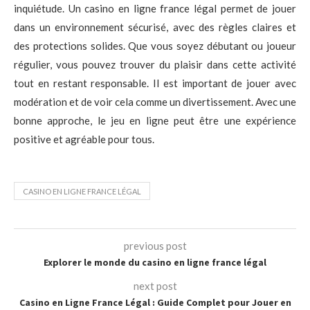
inquiétude. Un casino en ligne france légal permet de jouer
dans un environnement sécurisé, avec des règles claires et
des protections solides. Que vous soyez débutant ou joueur
régulier, vous pouvez trouver du plaisir dans cette activité
tout en restant responsable. Il est important de jouer avec
modération et de voir cela comme un divertissement. Avec une
bonne approche, le jeu en ligne peut être une expérience
positive et agréable pour tous.
CASINO EN LIGNE FRANCE LÉGAL
previous post
Explorer le monde du casino en ligne france légal
next post
Casino en Ligne France Légal : Guide Complet pour Jouer en