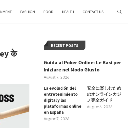
INMENT
FASHION
FOOD
HEALTH
CONTACT US
RECENT POSTS
ey के
Guida al Poker Online: Le Basi per
Iniziare nel Modo Giusto
August 7, 2026
La evolución del
安全に楽しむため
entretenimiento
のオンラインカジ
digital y las
ノ完全ガイド
plataformas online
August 6, 2026
en España
August 7, 2026