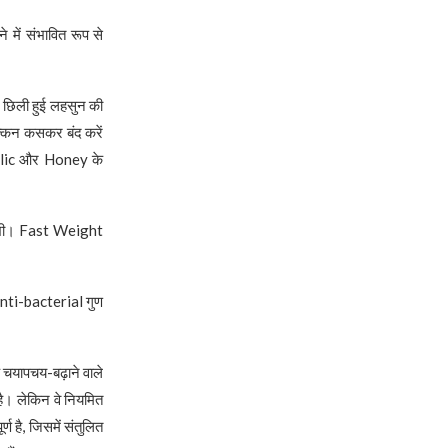
में संभावित रूप से
छिली हुई लहसुन की
क्कन कसकर बंद करें
rlic और Honey के
ीत भी। Fast Weight
anti-bacterial गुण
चयापचय-बढ़ाने वाले
है। लेकिन वे नियमित
ण है, जिसमें संतुलित